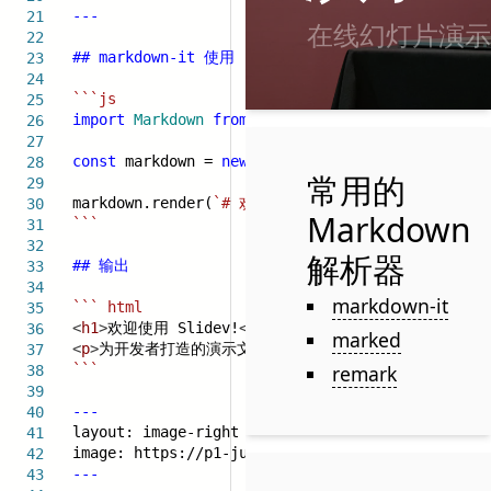
---
21
在线幻灯片演示
22
## markdown-it 使用
23
24
```js
25
import
Markdown
from
'markdown-it'
;
26
27
const
markdown =
new
Markdown
();
28
常用的
29
markdown.render(
`# 欢迎使用 Slidev! \n 为开发
30
Markdown
```
31
32
解析器
## 输出
33
34
markdown-it
``` html
35
<
h1
>
欢迎使用 Slidev!
</
h1
>
36
marked
<
p
>
为开发者打造的演示文稿工具
</
p
>
37
🎤 麦克风：
```
remark
38
39
---
40
📷 摄像头：
layout: image-right
41
image: https://p1-juejin.byteimg.com/tos-cn-i-k
42
---
43