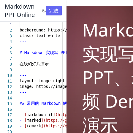
Markdown
完成
PPT Online
Mark
---
1
background: https://images.unsplash.com/photo-1
2
class: text-white
3
---
4
实现
5
# Markdown 实现写 PPT、录视频 Demo 演示
6
7
在线幻灯片演示
8
PPT
9
---
10
layout: image-right
11
image: https://images.unsplash.com/photo-166258
12
频 De
---
13
14
## 常用的 Markdown 解析器
15
16
-
[
markdown-it
](https://github.com/markdown-it/
17
演示
-
[
marked
](https://github.com/markedjs/marked)
18
-
[
remark
](https://github.com/remarkjs/remark)
19
20